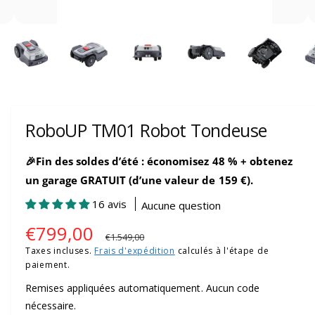
t
m
d
1
9
/
e
7
a
i
n
t
e
RoboUP TM01 Robot Tondeuse
n
a
🎉Fin des soldes d’été : économisez 48 % + obtenez
n
un garage GRATUIT (d’une valeur de 159 €).
t
16 avis
Aucune question
d
P
€799,00
P
i
€1.549,00
Taxes incluses.
Frais d'expédition
calculés à l'étape de
s
r
r
paiement.
p
i
i
Remises appliquées automatiquement. Aucun code
o
nécessaire.
x
x
n