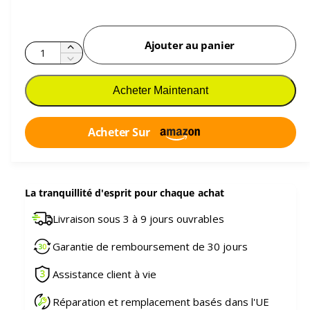
Ajouter au panier
Q
A
R
u
u
é
g
a
Acheter Maintenant
d
m
n
u
e
i
t
n
Acheter Sur
r
t
i
e
e
t
l
r
é
a
l
La tranquillité d'esprit pour chaque achat
q
a
u
q
Livraison sous 3 à 9 jours ouvrables
a
u
n
a
Garantie de remboursement de 30 jours
t
n
i
t
Assistance client à vie
t
i
é
t
Réparation et remplacement basés dans l'UE