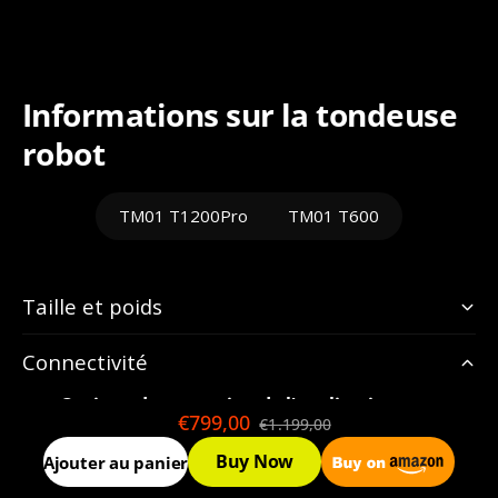
Informations sur la tondeuse
robot
TM01 T1200Pro
TM01 T600
Taille et poids
Connectivité
Options de connexion de l'application
:
€799,00
€1.199,00
Wi-Fi + Bluetooth
Buy Now
Ajouter au panier
Fréquence Wi-Fi
: 2,4 GHz