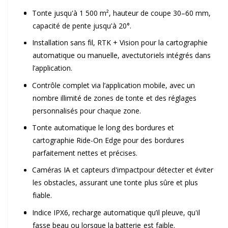
i
Tonte jusqu'à 1 500 m², hauteur de coupe 30–60 mm,
p
h
b
capacité de pente jusqu'à 20°.
r
a
l
Installation sans fil, RTK + Vision pour la cartographie
e
o
b
automatique ou manuelle, avectutoriels intégrés dans
d
l’application.
m
i
a
Contrôle complet via l’application mobile, avec un
o
t
n
nombre illimité de zones de tonte et des réglages
s
personnalisés pour chaque zone.
t
u
l
Tonte automatique le long des bordures et
i
e
a
cartographie Ride-On Edge pour des bordures
g
o
l
parfaitement nettes et précises.
a
n
Caméras IA et capteurs d'impactpour détecter et éviter
l
les obstacles, assurant une tonte plus sûre et plus
n
e
fiable.
r
e
Indice IPX6, recharge automatique qu’il pleuve, qu'il
i
fasse beau ou lorsque la batterie est faible.