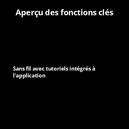
u
e
e
Aperçu des fonctions clés
s
u
n
e
s
t
e
Sans fil avec tutoriels intégrés à
l'application